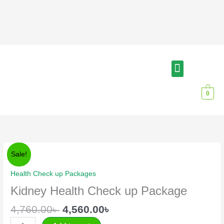
Skip
to
content
Menu
আমাদের সম্পর্কে
বিশেষজ্ঞ চিকিৎসক
0
Original
Current
Kidney
Sale!
price
price
Health
was:
is:
Check
Health Check up Packages
4,760.00৳ .
4,560.00৳ .
up
Kidney Health Check up Package
Package
quantity
4,760.00
৳
4,560.00
৳