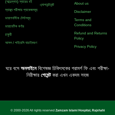
o
b
(আব্দুল্লাহ) স্যারের বই
About us
এ্যাপয়েন্টমেন্ট
স্বাস্থ্য পরীক্ষার প্যাকেজসমূহ
o
e
Disclaimer
ডায়াগনস্টিক টেস্টসমূহ
Terms and
k
Conditions
ডায়াবেটিক কর্ণার
Refund and Returns
চাকুরী
-
Policy
আসল / পাইরেসি যাচাইকরণ
Privacy Policy
f
ঘরে বসে
অনলাইনে
বিশেষজ্ঞ চিকিৎসকের পরামর্শ ফি এবং পরীক্ষা-
নিরীক্ষার
পেমেন্ট
করা এখন একদম সহজ
© 2000-2026 All rights reserved
Zamzam Islami Hospital, Rajshahi