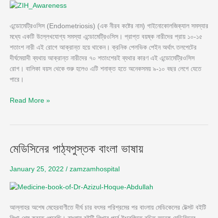
এন্ডোমেট্রিওসিস (Endometriosis) (এক নীরব কষ্টের নাম) গাইনোকোলজিক্যাল সমস্যার
মধ্যে একটি উল্লেখযোগ্য সমস্যা এন্ডোমেট্রিওসিস। প্রাপ্ত বয়ষ্ক নারীদের প্রায় ১০-১৫
শতাংশ নারী এই রোগে আক্রান্ত হয়ে থাকেন। ক্রনিক পেলভিক পেইন অর্থাৎ তলপেটের
দীর্ঘমেয়াদী ব্যথায় আক্রান্ত নারীদের ৭০ শতাংশেরই ব্যথার কারণ এই এন্ডোমেট্রিওসিস
রোগ। বালিকা বয়স থেকে শুরু হলেও এটি শনাক্ত হতে অনেকসময় ৯-১০ বছর লেগে যেতে
পারে।
Read More »
মেডিসিনের
মেডিসিনের পাঠ্যপুস্তক বাংলা ভাষায়
পাঠ্যপুস্তক
বাংলা
January 25, 2022
/
zamzamhospital
ভাষায়
আল্লাহর অশেষ মেহেরবাণীতে দীর্ঘ চার বৎসর পরিশ্রমের পর বাংলায় মেডিকেলের টেক্সট বইটি