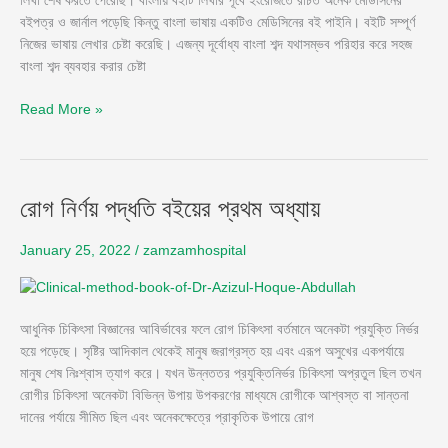
লিখা শেষ করতে পেরেছি। বাংলায় বইটি লিখার পূর্বে ইংরেজিতে রচিত অনেক মেডিসিনের
বইপত্র ও জার্নাল পড়েছি কিন্তু বাংলা ভাষায় একটিও মেডিসিনের বই পাইনি। বইটি সম্পূর্ণ
নিজের ভাষায় লেখার চেষ্টা করেছি। এজন্য দূর্বোধ্য বাংলা শব্দ যথাসম্ভব পরিহার করে সহজ
বাংলা শব্দ ব্যবহার করার চেষ্টা
Read More »
রোগ
রোগ নির্ণয় পদ্ধতি বইয়ের প্রথম অধ্যায়
নির্ণয়
পদ্ধতি
January 25, 2022
/
zamzamhospital
বইয়ের
প্রথম
অধ্যায়
আধুনিক চিকিৎসা বিজ্ঞানের আবির্ভাবের ফলে রোগ চিকিৎসা বর্তমানে অনেকটা প্রযুক্তি নির্ভর
হয়ে পড়েছে। সৃষ্টির আদিকাল থেকেই মানুষ জরাগ্রস্ত হয় এবং এরূপ অসুখের একপর্যায়ে
মানুষ শেষ নিঃশ্বাস ত্যাগ করে। যখন উন্নততর প্রযুক্তিনির্ভর চিকিৎসা অপ্রতুল ছিল তখন
রোগীর চিকিৎসা অনেকটা বিভিন্ন উপায় উপকরণের মাধ্যমে রোগীকে আশ্বস্ত বা সান্তনা
দানের পর্যায়ে সীমিত ছিল এবং অনেকক্ষেত্রে প্রাকৃতিক উপায়ে রোগ