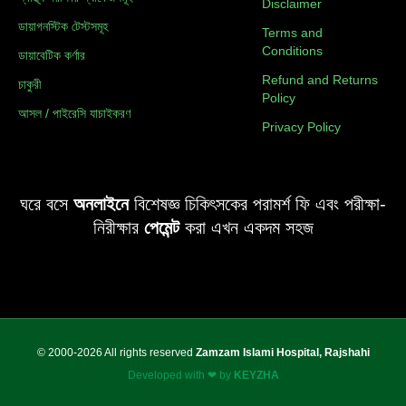
Disclaimer
ডায়াগনস্টিক টেস্টসমূহ
Terms and
Conditions
ডায়াবেটিক কর্ণার
Refund and Returns
চাকুরী
Policy
আসল / পাইরেসি যাচাইকরণ
Privacy Policy
ঘরে বসে
অনলাইনে
বিশেষজ্ঞ চিকিৎসকের পরামর্শ ফি এবং পরীক্ষা-
নিরীক্ষার
পেমেন্ট
করা এখন একদম সহজ
© 2000-2026 All rights reserved
Zamzam Islami Hospital, Rajshahi
Developed with ❤ by
KEYZHA