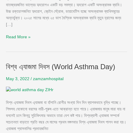
বাতজ্বরজনিত ভাল্বের হৃদরোগও একটি বড় সমস্যা। হৃদরোগ একটি অসংক্রামক ব্যাধি।
উচ্চ রক্তচাপজনিত হৃদরোগ, ব্রেইন স্ট্রোক, ডায়াবেটিস হচ্ছে অসংক্রামক ব্যাধিসমূহের
অন্তর্ভুক্ত। ২০২৫ সালের মধ্যে ২৫ ভাগ বৈশ্বিক অসংক্রামক ব্যাধি মৃত্যু হ্রাসের জন্য
[…]
Read More »
বিশ্ব
বিশ্ব এ্যাজমা দিবস (World Asthma Day)
এ্যাজমা
দিবস
May 3, 2022
/
zamzamhospital
(World
Asthma
Day)
বিশ্ব এ্যাজমা দিবস এ্যাজমা বা হাঁপানি রোগীর সংখ্যা দিন দিন ব্যাপকভাবে বৃদ্ধি পাচ্ছে।
শিশুসহ যেকোনো বয়সের নারী-পুরুষ এতে আক্রান্ত হতে পারে। এ্যাজমায় মানুষ মারা যায় না
বললেই চলে কিন্তু সুচিকিৎসার অভাবে তারা বেশ কষ্ট পায়। বিশ্বব্যাপী এ্যাজমা সম্পর্কে
সচেতনতা বাড়াতে প্রতি বছর মে মাসের প্রথম মঙ্গলবার বিশ্ব এ্যাজমা দিবস পালন করা হয়।
এ্যাজমা শ্বাসনালির প্রদাহজনিত