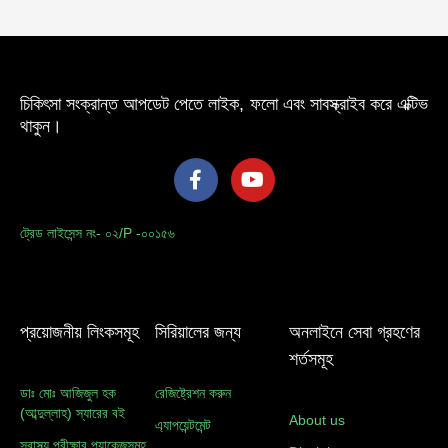
চিকিৎসা সংক্রান্ত আপডেট পেতে লাইক, ফলো এবং সাবস্ক্রাইব করে এক্টিভ
থাকুন।
F
Y
a
o
c
u
e
t
ট্রেড লাইসেন্স নং- ০২/P -০০১৫৬
b
u
o
b
o
e
k
-
প্রয়োজনীয় লিংকসমূহ
সিরিয়ালের জন্য
অনলাইনে সেবা গ্রহণের
f
শর্তসমূহ
ডাঃ মোঃ আজিজুল হক
রেজিষ্ট্রেশন করুন
(আব্দুল্লাহ) স্যারের বই
About us
এ্যাপয়েন্টমেন্ট
স্বাস্থ্য পরীক্ষার প্যাকেজসমূহ