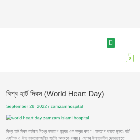
Skip
to
content
Menu
আমাদের সম্পর্কে
বিশেষজ্ঞ চিকিৎসক
0
বিশ্ব
বিশ্ব হার্ট দিবস (World Heart Day)
হার্ট
দিবস
September 28, 2022
/
zamzamhospital
(World
Heart
Day)
বিশ্ব হার্ট দিবস বর্তমান বিশ্বে হৃদরোগ মৃত্যুর এক নম্বর কারণ। হৃদরোগ বলতে মূলতঃ হার্ট
এ্যাটাক ও উচ্চ রক্তচাপজনিত হার্টের অসুখকে বুঝায়। এছাড়া উন্নয়নশীল দেশগুলোতে