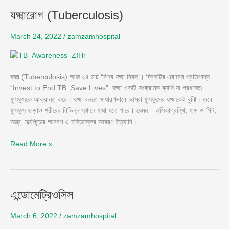
যক্ষ্মারোগ
যক্ষ্মারোগ (Tuberculosis)
(Tuberculosis)
March 24, 2022
/
zamzamhospital
যক্ষ্মা (Tuberculosis) আজ ২৪ মার্চ ‘বিশ্ব যক্ষ্মা দিবস’। দিবসটির এবারের প্রতিপাদ্য
“Invest to End TB. Save Lives”. যক্ষ্মা একটি সংক্রামক ব্যাধি যা প্রধানতঃ
ফুসফুসকে আক্রান্ত করে। যক্ষ্মা বলতে সাধারণভাবে আমরা ফুসফুসের যক্ষ্মাকেই বুঝি। তবে
ফুসফুস ছাড়াও শরীরের বিভিন্ন স্থানে যক্ষ্মা হতে পারে। যেমন – লসিকাগ্রন্থি, হাড় ও গিট,
অন্ত্র, হৃৎপিন্ডের আবরণ ও মস্তিস্কের আবরণ ইত্যাদি।
Read More »
এন্ডোমেট্রিওসিস
এন্ডোমেট্রিওসিস
March 6, 2022
/
zamzamhospital