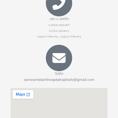
ফোন ও মোবাইল
০২৫৮৮-৮৬১১৪৭
০১৭১১-১৯২৬০০
০১৬১২-৭৭৮০৭০, ০১৬১২-৭৭৮০৮২
ইমেইল
zamzamislamihospitalrajshahi@gmail.com