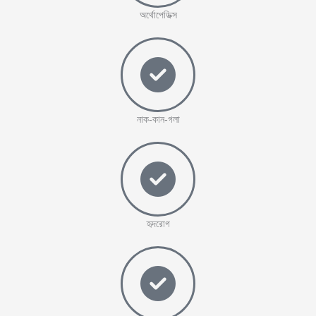
অর্থোপেডিক্স
নাক-কান-গলা
হৃদরোগ