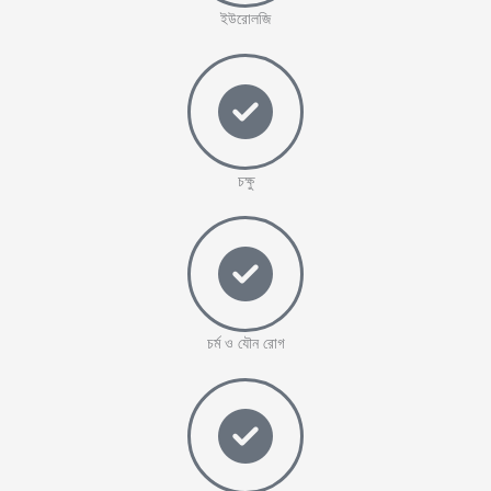
ইউরোলজি
চক্ষু
চর্ম ও যৌন রোগ