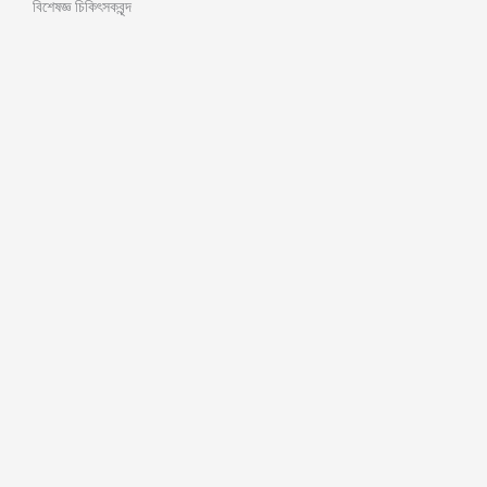
বিশেষজ্ঞ চিকিৎসকবৃন্দ