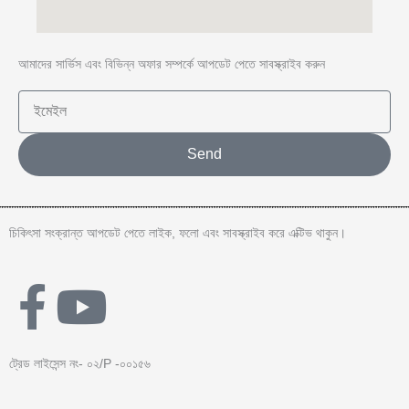
আমাদের সার্ভিস এবং বিভিন্ন অফার সম্পর্কে আপডেট পেতে সাবস্ক্রাইব করুন
E
m
a
Send
i
l
চিকিৎসা সংক্রান্ত আপডেট পেতে লাইক, ফলো এবং সাবস্ক্রাইব করে এক্টিভ থাকুন।
F
Y
a
o
ট্রেড লাইসেন্স নং- ০২/P -০০১৫৬
c
u