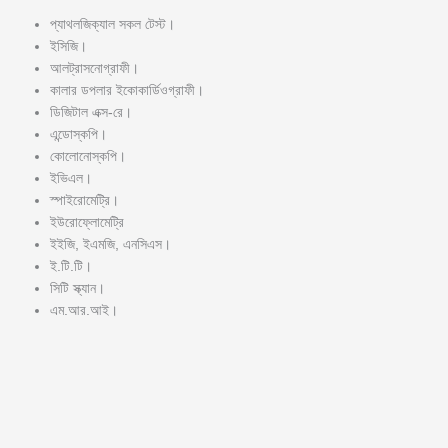
প্যাথলজিক্যাল সকল টেস্ট।
ইসিজি।
আলট্রাসনোগ্রাফী।
কালার ডপলার ইকোকার্ডিওগ্রাফী।
ডিজিটাল এক্স-রে।
এন্ডোস্কপি।
কোলোনোস্কপি।
ইভিএল।
স্পাইরোমেট্রি।
ইউরোফ্লোমেট্রি
ইইজি, ইএমজি, এনসিএস।
ই.টি.টি।
সিটি স্ক্যান।
এম.আর.আই।