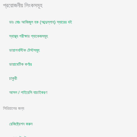
প্রয়োজনীয় লিংকসমূহ
e
t
b
u
ডাঃ মোঃ আজিজুল হক (আব্দুল্লাহ) স্যারের বই
o
b
স্বাস্থ্য পরীক্ষার প্যাকেজসমূহ
ডায়াগনস্টিক টেস্টসমূহ
o
e
ডায়াবেটিক কর্ণার
k
চাকুরী
-
আসল / পাইরেসি যাচাইকরণ
f
সিরিয়ালের জন্য
রেজিষ্ট্রেশন করুন