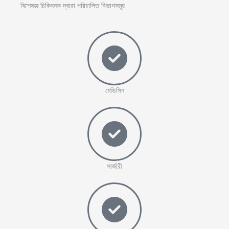
বিশেষজ্ঞ চিকিৎসক দ্বারা পরিচালিত বিভাগসমূহ
মেডিসিন
সার্জারী