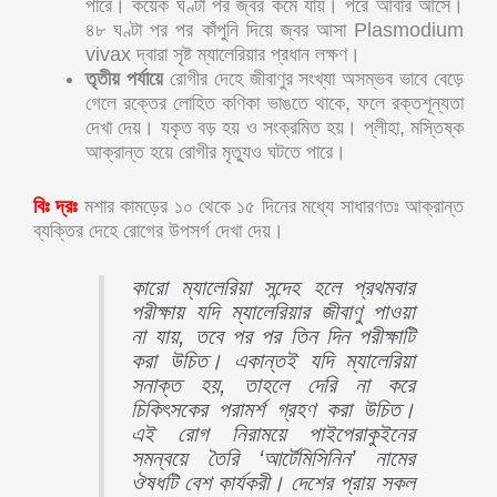
পারে। কয়েক ঘণ্টা পর জ্বর কমে যায়। পরে আবার আসে।
৪৮ ঘণ্টা পর পর কাঁপুনি দিয়ে জ্বর আসা Plasmodium
vivax দ্বারা সৃষ্ট ম্যালেরিয়ার প্রধান লক্ষণ।
তৃতীয় পর্যায়ে
রোগীর দেহে জীবাণুর সংখ্যা অসম্ভব ভাবে বেড়ে
গেলে রক্তের লোহিত কণিকা ভাঙতে থাকে, ফলে রক্তশূন্যতা
দেখা দেয়। যকৃত বড় হয় ও সংক্রমিত হয়। প্লীহা, মস্তিষ্ক
আক্রান্ত হয়ে রোগীর মৃত্যুও ঘটতে পারে।
বিঃ দ্রঃ
মশার কামড়ের ১০ থেকে ১৫ দিনের মধ্যে সাধারণতঃ আক্রান্ত
ব্যক্তির দেহে রোগের উপসর্গ দেখা দেয়।
কারো ম্যালেরিয়া সন্দেহ হলে প্রথমবার
পরীক্ষায় যদি ম্যালেরিয়ার জীবাণু পাওয়া
না যায়, তবে পর পর তিন দিন পরীক্ষাটি
করা উচিত। একান্তই যদি ম্যালেরিয়া
সনাক্ত হয়, তাহলে দেরি না করে
চিকিৎসকের পরামর্শ গ্রহণ করা উচিত।
এই রোগ নিরাময়ে পাইপেরাকুইনের
সমন্বয়ে তৈরি ‘আর্টেমিসিনিন’ নামের
ঔষধটি বেশ কার্যকরী। দেশের প্রায় সকল