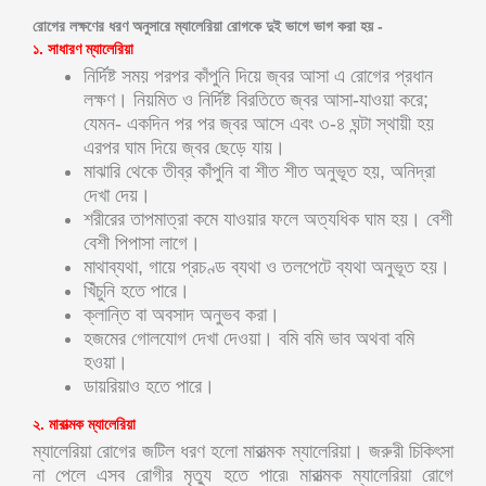
রোগের লক্ষণের ধরণ অনুসারে ম্যালেরিয়া রোগকে দুই ভাগে ভাগ করা হয় -
১. সাধারণ ম্যালেরিয়া
নির্দিষ্ট সময় পরপর কাঁপুনি দিয়ে জ্বর আসা এ রোগের প্রধান
লক্ষণ। নিয়মিত ও নির্দিষ্ট বিরতিতে জ্বর আসা-যাওয়া করে;
যেমন- একদিন পর পর জ্বর আসে এবং ৩-৪ ঘন্টা স্থায়ী হয়
এরপর ঘাম দিয়ে জ্বর ছেড়ে যায়।
মাঝারি থেকে তীব্র কাঁপুনি বা শীত শীত অনুভূত হয়, অনিদ্রা
দেখা দেয়।
শরীরের তাপমাত্রা কমে যাওয়ার ফলে অত্যধিক ঘাম হয়। বেশী
বেশী পিপাসা লাগে।
মাথাব্যথা, গায়ে প্রচণ্ড ব্যথা ও তলপেটে ব্যথা অনুভূত হয়।
খিঁচুনি হতে পারে।
ক্লান্তি বা অবসাদ অনুভব করা।
হজমের গোলযোগ দেখা দেওয়া। বমি বমি ভাব অথবা বমি
হওয়া।
ডায়রিয়াও হতে পারে।
২. মারাত্মক ম্যালেরিয়া
ম্যালেরিয়া রোগের জটিল ধরণ হলো মারাত্মক ম্যালেরিয়া। জরুরী চিকিৎসা
না পেলে এসব রোগীর মৃত্যু হতে পারে৷ মারাত্মক ম্যালেরিয়া রোগে