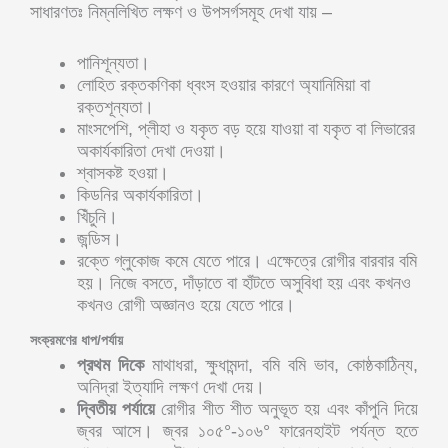
সাধারণতঃ নিম্নলিখিত লক্ষণ ও উপসর্গসমূহ দেখা যায় –
পানিশূন্যতা।
লোহিত রক্তকণিকা ধ্বংস হওয়ার কারণে অ্যানিমিয়া বা
রক্তশূন্যতা।
মাংসপেশি, প্লীহা ও যকৃত বড় হয়ে যাওয়া বা যকৃত বা লিভারের
অকার্যকারিতা দেখা দেওয়া।
শ্বাসকষ্ট হওয়া।
কিডনির অকার্যকারিতা।
খিঁচুনি।
জন্ডিস।
রক্তে গ্লুকোজ কমে যেতে পারে। এক্ষেত্রে রোগীর বারবার বমি
হয়। নিজে বসতে, দাঁড়াতে বা হাঁটতে অসুবিধা হয় এবং কখনও
কখনও রোগী অজ্ঞানও হয়ে যেতে পারে।
সংক্রমণের ধাপ/পর্যায়
প্রথম দিকে
মাথাধরা, ক্ষুধামন্দা, বমি বমি ভাব, কোষ্ঠকাঠিন্য,
অনিদ্রা ইত্যাদি লক্ষণ দেখা দেয়।
দ্বিতীয় পর্যায়ে
রোগীর শীত শীত অনুভূত হয় এবং কাঁপুনি দিয়ে
জ্বর আসে। জ্বর ১০৫°-১০৬° ফারেনহাইট পর্যন্ত হতে