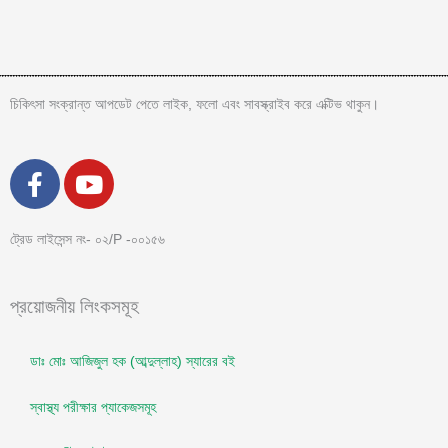
চিকিৎসা সংক্রান্ত আপডেট পেতে লাইক, ফলো এবং সাবস্ক্রাইব করে এক্টিভ থাকুন।
F
Y
a
o
c
u
e
t
ট্রেড লাইসেন্স নং- ০২/P -০০১৫৬
b
u
o
b
প্রয়োজনীয় লিংকসমূহ
o
e
k
ডাঃ মোঃ আজিজুল হক (আব্দুল্লাহ) স্যারের বই
-
f
স্বাস্থ্য পরীক্ষার প্যাকেজসমূহ